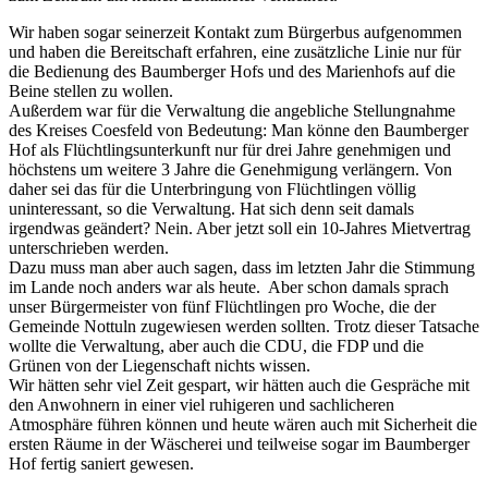
Wir haben sogar seinerzeit Kontakt zum Bürgerbus aufgenommen
und haben die Bereitschaft erfahren, eine zusätzliche Linie nur für
die Bedienung des Baumberger Hofs und des Marienhofs auf die
Beine stellen zu wollen.
Außerdem war für die Verwaltung die angebliche Stellungnahme
des Kreises Coesfeld von Bedeutung: Man könne den Baumberger
Hof als Flüchtlingsunterkunft nur für drei Jahre genehmigen und
höchstens um weitere 3 Jahre die Genehmigung verlängern. Von
daher sei das für die Unterbringung von Flüchtlingen völlig
uninteressant, so die Verwaltung. Hat sich denn seit damals
irgendwas geändert? Nein. Aber jetzt soll ein 10-Jahres Mietvertrag
unterschrieben werden.
Dazu muss man aber auch sagen, dass im letzten Jahr die Stimmung
im Lande noch anders war als heute. Aber schon damals sprach
unser Bürgermeister von fünf Flüchtlingen pro Woche, die der
Gemeinde Nottuln zugewiesen werden sollten. Trotz dieser Tatsache
wollte die Verwaltung, aber auch die CDU, die FDP und die
Grünen von der Liegenschaft nichts wissen.
Wir hätten sehr viel Zeit gespart, wir hätten auch die Gespräche mit
den Anwohnern in einer viel ruhigeren und sachlicheren
Atmosphäre führen können und heute wären auch mit Sicherheit die
ersten Räume in der Wäscherei und teilweise sogar im Baumberger
Hof fertig saniert gewesen.