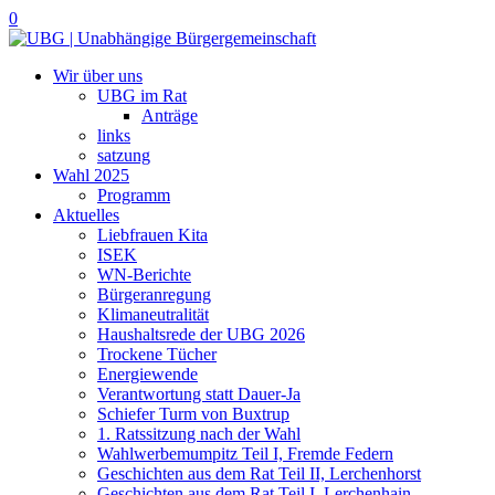
0
Wir über uns
UBG im Rat
Anträge
links
satzung
Wahl 2025
Programm
Aktuelles
Liebfrauen Kita
ISEK
WN-Berichte
Bürgeranregung
Klimaneutralität
Haushaltsrede der UBG 2026
Trockene Tücher
Energiewende
Verantwortung statt Dauer-Ja
Schiefer Turm von Buxtrup
1. Ratssitzung nach der Wahl
Wahlwerbemumpitz Teil I, Fremde Federn
Geschichten aus dem Rat Teil II, Lerchenhorst
Geschichten aus dem Rat Teil I, Lerchenhain