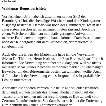
23.01.2025
Waldemar Bogus berichtet:
Vor fast einem Jahr habe ich zusammen mit der SPD den
Baumberger Hof, die ehemalige Wäscherei und den Kindergarten
ausgiebig besichtigt. Damals war noch der Baumberger Hof in den
zwei ersten Geschossen im allgemein guten Zustand. Auch die
ehem. Wäscherei hätte man mit relativ geringem Aufwand in
mehrere Familienwohnungen umbauen können. Damals stand auch
noch der Kindergarten auf dem Grundstück, der mittlerweile
abgebrannt ist.
Auch über die Erben des Marienhofs habe ich die Verwaltung
(Herrn Dr. Thönnes, Herrn Kohaus und Frau Breuksch) ausführlich
informiert. Die Verwaltung war aber strikt dagegen, weil sie nichts
mit Herrn Maas, seines Zeichens Immobilienmakler und ehemaliger
Bewerber um den Bürgermeisterposten, zu tun haben wollte. Auch
dafür habe ich der Verwaltung eine sehr gute und sehr praktikable
Lösung unterbreitet.
Aber auch die anderen Parteien, die heute alle so leidenschaftlich
dafür sind, wollten damals das Thema überhaupt nicht auf die
Tagesordnung nehmen mit der Begründung, es läge zu weit vom
Zentrum Nottulns entfernt. Seit damals hat sich aber die Entfernung
zum Zentrum um keinen Zentimeter verkleinert.